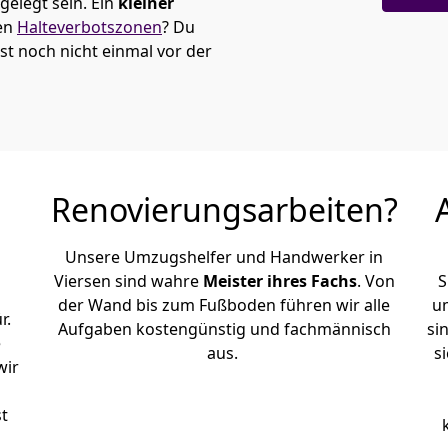
elegt sein. Ein
kleiner
den
Halteverbotszonen
? Du
t noch nicht einmal vor der
Renovierungsarbeiten?
Unsere Umzugshelfer und Handwerker in
Viersen sind wahre
Meister ihres Fachs
. Von
S
der Wand bis zum Fußboden führen wir alle
u
r.
Aufgaben kostengünstig und fachmännisch
si
e
aus.
s
wir
st