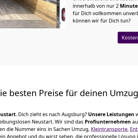
innerhalb von nur
2
Minut
für Dich vollkommen unverb
können wir für Dich tun?
Kosten
Die besten Preise für deinen Umzu
ustart
. Dich zieht es nach Augsburg?
Unsere Leistungen
w
reibungslosen Neustart.
Wir sind das
Profiunternehmen
au
iersen die Nummer eins in Sachen Umzug,
Kleintransporte
,
En
in Angebot und du wirst sehen, die professionelle Lösung 