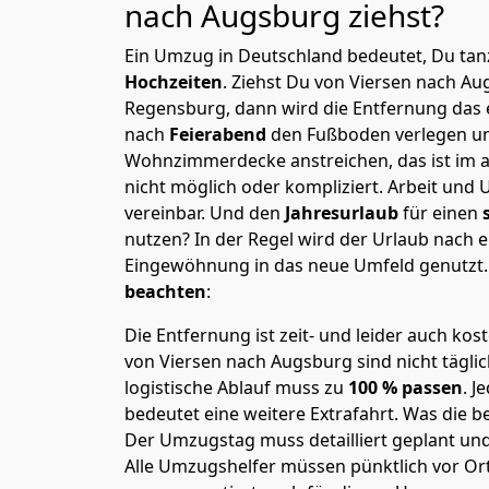
nach Augsburg
ziehst?
Ein Umzug in Deutschland bedeutet, Du tanz
Hochzeiten
. Ziehst Du von Viersen nach A
Regensburg, dann wird die Entfernung das
nach
Feierabend
den Fußboden verlegen un
Wohnzimmerdecke anstreichen, das ist im a
nicht möglich oder kompliziert.
Arbeit und 
vereinbar. Und den
Jahresurlaub
für einen
nutzen? In der Regel wird der Urlaub nach
Eingewöhnung in das neue Umfeld genutzt
beachten
:
Die Entfernung ist zeit- und leider auch kos
von Viersen nach Augsburg sind nicht tägli
logistische Ablauf muss zu
100 % passen
. 
bedeutet eine weitere Extrafahrt. Was die be
Der Umzugstag muss detailliert geplant un
Alle Umzugshelfer müssen pünktlich vor Ort