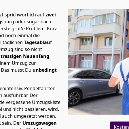
t sprichwörtlich auf
zwei
ugsburg oder sogar nach
 erste große Problem.
Kurz
d noch einmal die
lltäglichen
Tagesablauf
Umzug sind so nicht
stressigen Neuanfang
 einem Umzug zur
. Das musst Du
unbedingt
tenintensiv. Pendelfahrten
ch ausführbar.
Der
Jede vergessene Umzugskiste
i uns nicht passieren, wird.
d auch umgesetzt werden.
 sein. Der
Umzugswagen
Kosten