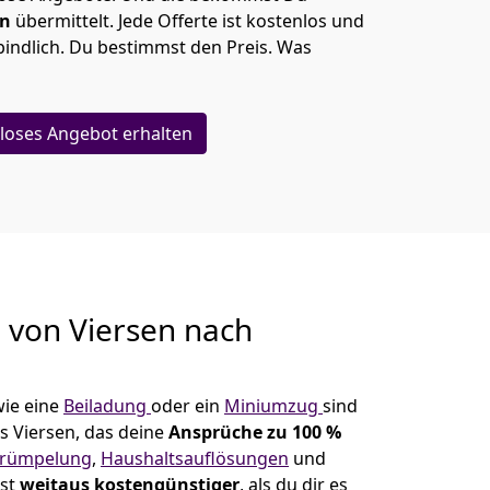
en
übermittelt. Jede Offerte ist kostenlos und
indlich. Du bestimmst den Preis. Was
loses Angebot erhalten
g von
Viersen nach
ie eine
Beiladung
oder ein
Miniumzug
sind
s Viersen, das deine
Ansprüche zu 100 %
trümpelung
,
Haushaltsauflösungen
und
ist
weitaus kostengünstiger
, als du dir es