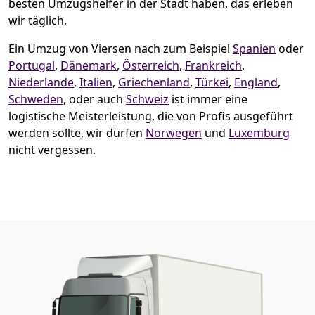
besten Umzugshelfer in der Stadt haben, das erleben
wir täglich.
Ein Umzug von Viersen nach zum Beispiel
Spanien
oder
Portugal
,
Dänemark
,
Österreich
,
Frankreich
,
Niederlande
,
Italien
,
Griechenland
,
Türkei
,
England
,
Schweden
, oder auch
Schweiz
ist immer eine
logistische Meisterleistung, die von Profis ausgeführt
werden sollte, wir dürfen
Norwegen
und
Luxemburg
nicht vergessen.