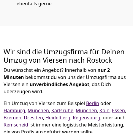
ebenfalls gerne
Wir sind die Umzugsfirma für Deinen
Umzug von Viersen nach Rostock
Du wünschst ein Angebot? Innerhalb von
nur 2
Minuten
bekommst du von uns der Umzugsfirma aus
Viersen ein
unverbindliches Angebot
, das Dich
überzeugen wird.
Ein Umzug von Viersen zum Beispiel
Berlin
oder
Hamburg
,
München
,
Karlsruhe
,
München
,
Köln
,
Essen
,
Bremen
,
Dresden
,
Heidelberg
,
Regensburg
, oder auch
Remscheid
ist immer eine logistische Meisterleistung,
die von Profis ausgeführt werden sollte.