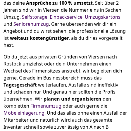
das deine
Ansprüche zu 100 % umsetzt
. Seit über 2
Jahren sind wir in Viersen die Nummer eins in Sachen
Umzug,
Selfstorage
,
Einpackservice
,
Umzugskartons
und
Seniorenumzug
.
Gerne übersenden wir dir ein
Angebot und du wirst sehen, die professionelle Lösung
ist
weitaus kostengünstiger
, als du dir es vorgestellt
hast.
Ob du jetzt aus privaten Gründen von Viersen nach
Rostock umziehst oder dein Unternehmen einen
Wechsel des Firmensitzes anstrebt, wir begleiten dich
gerne. Gerade im Businessbereich muss das
Tagesgeschäft
weiterlaufen, Ausfälle sind ineffektiv
und schaden nur. Und genau hier sollten die Profis
übernehmen.
Wir
planen und organisieren
den
kompletten
Firmenumzug
oder auch gerne die
Möbeleinlagerung
. Und das alles ohne einen Ausfall der
Mitarbeiter und natürlich wird auch das gesamte
Inventar schnell sowie zuverlässig von A nach B